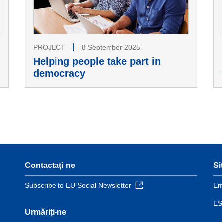
PROJECT
8 September 2025
Helping people take part in
democracy
Contactați-ne
Si
Subscribe to EU Social Newsletter
Em
ES
Urmăriți-ne