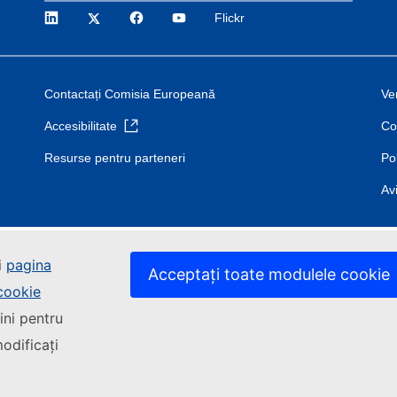
LinkedIn
Twitter
Facebook
YouTube
Flickr
Contactați Comisia Europeană
Ver
Accesibilitate
Co
Resurse pentru parteneri
Pol
Avi
i
pagina
Acceptați toate modulele cookie
 cookie
ini pentru
odificați