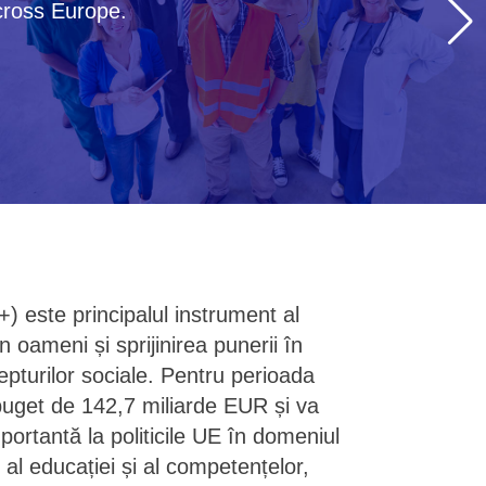
cross Europe.
 este principalul instrument al
n oameni și sprijinirea punerii în
epturilor sociale. Pentru perioada
uget de 142,7 miliarde EUR și va
portantă la politicile UE în domeniul
 al educației și al competențelor,