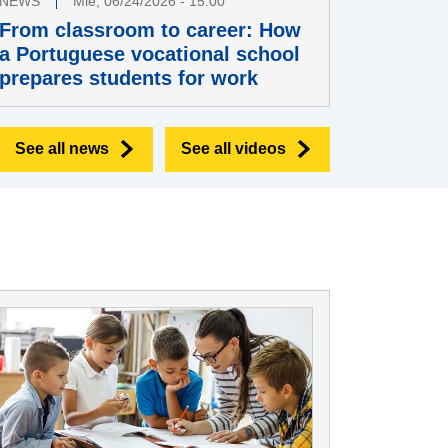
NEWS
Mie, 06/24/2026 - 15:00
From classroom to career: How
a Portuguese vocational school
prepares students for work
See all news
See all videos