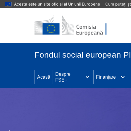
Acesta este un site oficial al Uniunii Europene
Cum puteți șt
Mergi la conţinutul principal
Fondul social european P
Despre
Acasă
Finanțare
FSE+