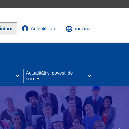
ăutare
Autentificare
română
Actualități și povești de
succes