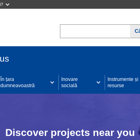
i?
Search
C
lus
În țara
Inovare
Instrumente și
dumneavoastră
socială
resurse
Discover projects near you