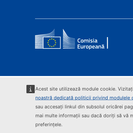
Acest site utilizează module cookie. Vizitaț
noastră dedicată politicii privind modulele
sau accesați linkul din subsolul oricărei pag
mai multe informații sau dacă doriți să vă m
preferințele.