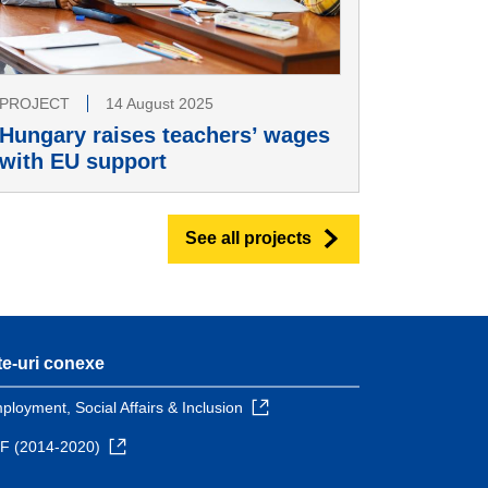
PROJECT
14 August 2025
Hungary raises teachers’ wages
with EU support
See all projects
te-uri conexe
ployment, Social Affairs & Inclusion
F (2014-2020)