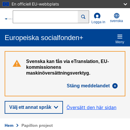
En officiell EU-webbplats
Hoppa till huvudinnehåll
Search
svenska
Logga in
Europeiska socialfonden+
Meny
Svenska kan fås via eTranslation, EU-
kommissionens
maskinöversättningsverktyg.
Stäng meddelandet
Översätt den här sidan
Välj ett annat språk
Hem
Papillon project