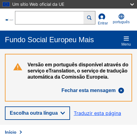
Um sítio Web oficial da UE
Passar para o conteúdo principal
Search
português
Entrar
Fundo Social Europeu Mais
Menu
Versão em português disponível através do
serviço eTranslation, o serviço de tradução
automática da Comissão Europeia.
Fechar esta mensagem
Traduzir esta página
Escolha outra língua
Início