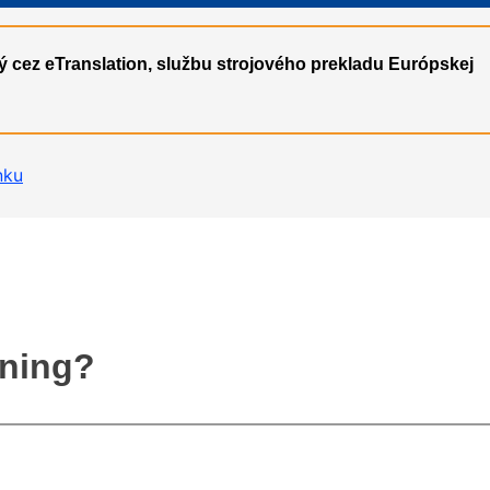
ý cez eTranslation, službu strojového prekladu Európskej
nku
rning?