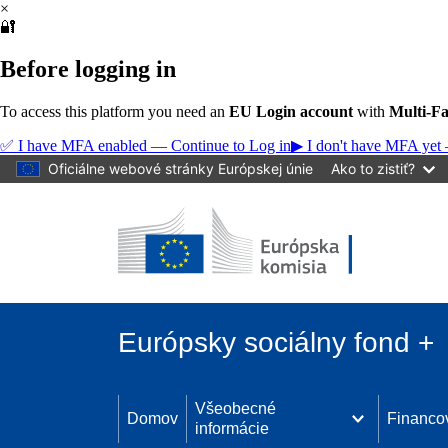
×
Skočiť na hlavný obsah
🔐
Before logging in
To access this platform you need an
EU Login account
with
Multi-Fa
✅ I have MFA enabled — Continue to Log in
▶ I don't have MFA yet 
Oficiálne webové stránky Európskej únie
Ako to zistiť?
Európsky sociálny fond +
Všeobecné
Domov
Financo
informácie