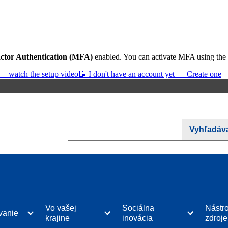
ctor Authentication (MFA)
enabled. You can activate MFA using the
— watch the setup video
📝 I don't have an account yet — Create one
Search
Vyhľadáv
Vo vašej
Sociálna
Nástro
vanie
krajine
inovácia
zdroje