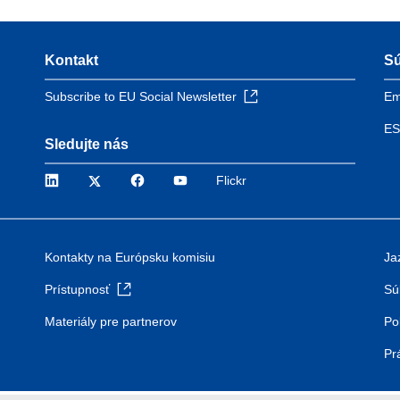
Kontakt
Sú
Subscribe to EU Social Newsletter
Em
ES
Sledujte nás
LinkedIn
Twitter
Facebook
YouTube
Flickr
Kontakty na Európsku komisiu
Ja
Prístupnosť
Sú
Materiály pre partnerov
Po
Pr