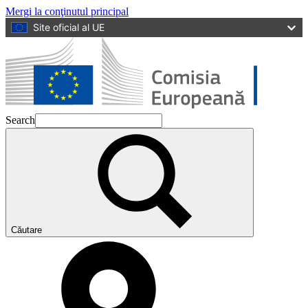
Mergi la conţinutul principal
Site oficial al UE
Search
Căutare