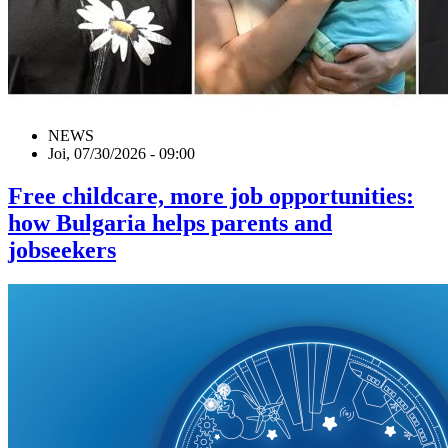
NEWS
Joi, 07/30/2026 - 09:00
Free childcare, more job opportunities:
how Bulgaria helps parents and
jobseekers