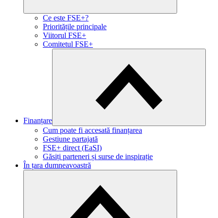
Ce este FSE+?
Prioritățile principale
Viitorul FSE+
Comitetul FSE+
Finanțare
Cum poate fi accesată finanțarea
Gestiune partajată
FSE+ direct (EaSI)
Găsiți parteneri și surse de inspirație
În țara dumneavoastră