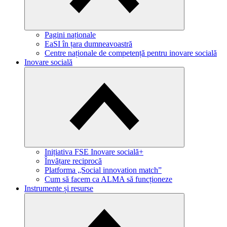
Pagini naționale
EaSI în țara dumneavoastră
Centre naționale de competență pentru inovare socială
Inovare socială
Inițiativa FSE Inovare socială+
Învățare reciprocă
Platforma „Social innovation match”
Cum să facem ca ALMA să funcționeze
Instrumente și resurse