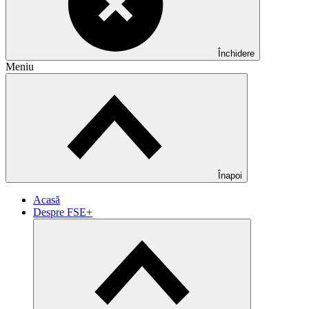
Închidere
Meniu
Înapoi
Acasă
Despre FSE+