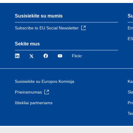
Susisiekite su mumis
Su
Subscribe to EU Social Newsletter
Em
ES
Sekite mus
LinkedIn
Twitter
Facebook
YouTube
Flickr
Susisiekite su Europos Komisija
Ka
Prieinamumas
Sl
Ištekliai partneriams
Pr
Te