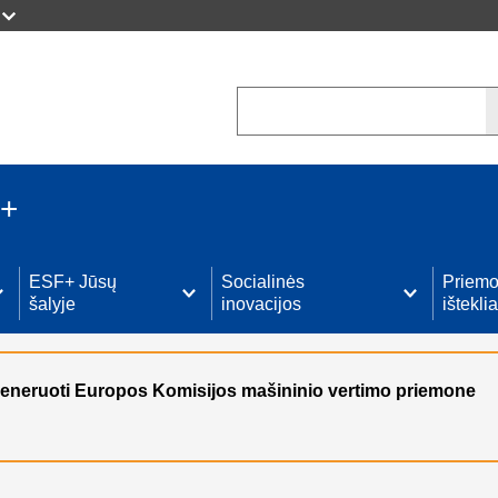
Search
 +
ESF+ Jūsų
Socialinės
Priemo
šalyje
inovacijos
išteklia
sugeneruoti Europos Komisijos mašininio vertimo priemone