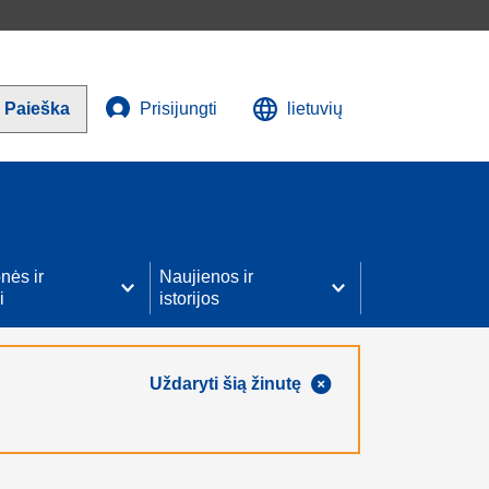
Paieška
Prisijungti
lietuvių
nės ir
Naujienos ir
i
istorijos
Uždaryti šią žinutę