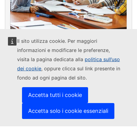
Il sito utilizza cookie. Per maggiori
PROJECT
14 August 2025
informazioni e modificare le preferenze,
Hungary raises teachers’ wages with EU
visita la pagina dedicata alla
politica sull’uso
support
dei cookie
, oppure clicca sul link presente in
fondo ad ogni pagina del sito.
See all projects
Accetta tutti i cookie
Accetta solo i cookie essenziali
Fondo sociale europeo Plus
Accessibilità