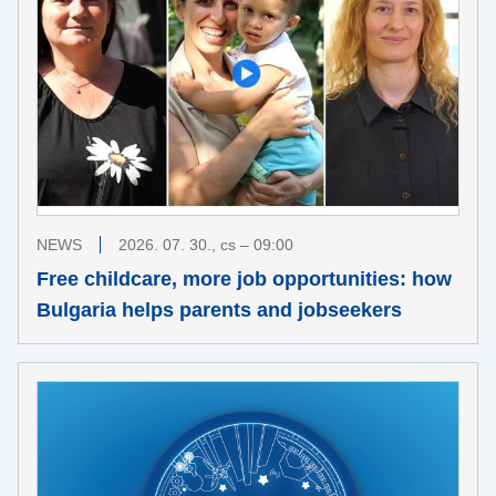
NEWS
2026. 07. 30., cs – 09:00
Free childcare, more job opportunities: how
Bulgaria helps parents and jobseekers