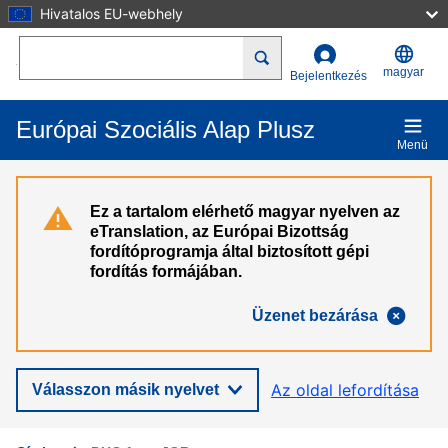
Hivatalos EU-webhely
Ugrás a tartalomra
Search
magyar
Bejelentkezés
Európai Szociális Alap Plusz
Menü
Ez a tartalom elérhető magyar nyelven az
eTranslation, az Európai Bizottság
fordítóprogramja által biztosított gépi
fordítás formájában.
Üzenet bezárása
Az oldal lefordítása
Válasszon másik nyelvet